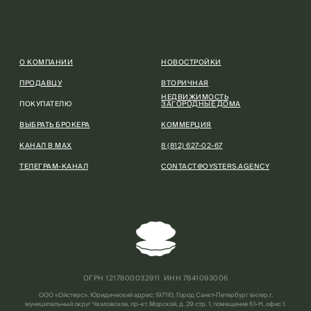
О КОМПАНИИ
НОВОСТРОЙКИ
ПРОДАВЦУ
ВТОРИЧНАЯ
НЕДВИЖИМОСТЬ
ПОКУПАТЕЛЮ
ЗАГОРОДНЫЕ ДОМА
ВЫБРАТЬ БРОКЕРА
КОММЕРЦИЯ
КАНАЛ В МАХ
8 (812) 627-02-67
ТЕЛЕГРАМ-КАНАЛ
CONTACT@OYSTERS.AGENCY
ОГРН 1217800032911 ИНН 7841093006
ООО «Ойстерс». Юридический адрес: 197110, Город Санкт-Петербург вн.тер.г.
муниципальный округ Чкаловское, пр-кт. Морской, д. 29 стр. 1, помещение 61-Н, офис 1.